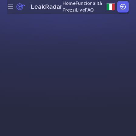
Home
Funzionalità
LeakRadar
Menu
Skip to content
Prezzi
Live
FAQ