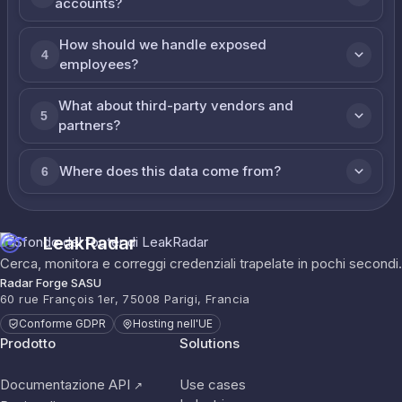
accounts?
How should we handle exposed
4
employees?
What about third-party vendors and
5
partners?
Where does this data come from?
6
LeakRadar
Cerca, monitora e correggi credenziali trapelate in pochi secondi.
Radar Forge SASU
60 rue François 1er, 75008 Parigi, Francia
Conforme GDPR
Hosting nell'UE
Prodotto
Solutions
Documentazione API
Use cases
↗