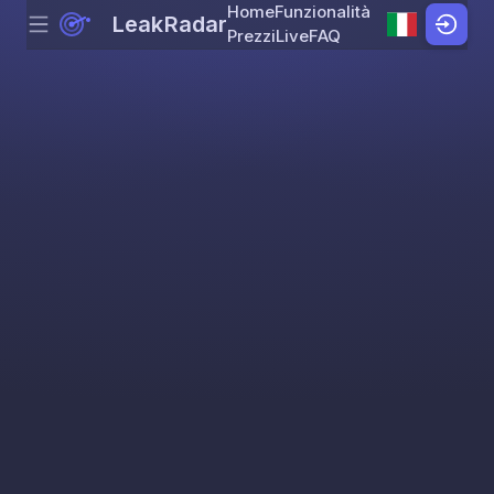
Home
Funzionalità
LeakRadar
Menu
Skip to content
Prezzi
Live
FAQ