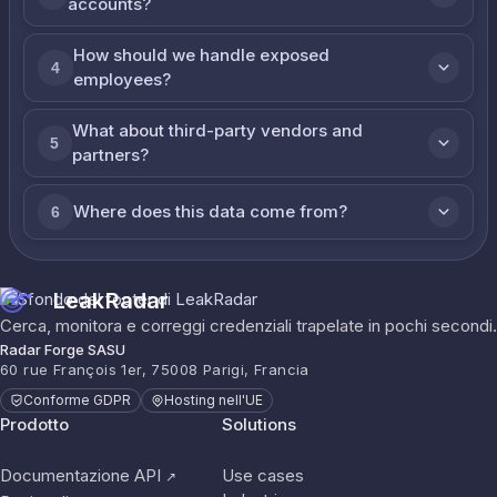
accounts?
How should we handle exposed
4
employees?
What about third-party vendors and
5
partners?
Where does this data come from?
6
LeakRadar
Cerca, monitora e correggi credenziali trapelate in pochi secondi.
Radar Forge SASU
60 rue François 1er, 75008 Parigi, Francia
Conforme GDPR
Hosting nell'UE
Prodotto
Solutions
Documentazione API
Use cases
↗