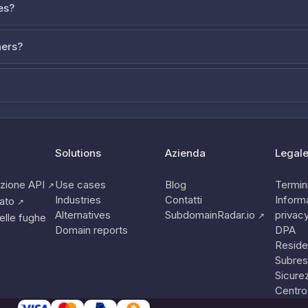
es?
ners?
Solutions
Azienda
Legal
zione API
Use cases
Blog
Termini
↗
Industries
Contatti
Informa
tato
↗
Alternatives
SubdomainRadar.io
privac
↗
elle fughe
Domain reports
DPA
Reside
Subres
Sicure
Centro