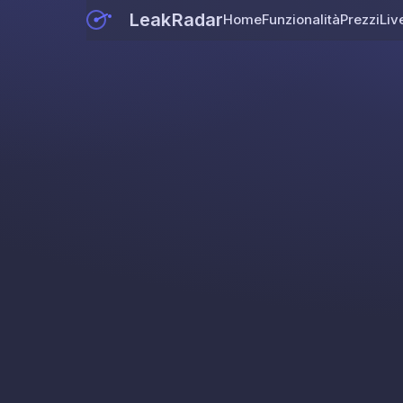
LeakRadar
Home
Funzionalità
Prezzi
Liv