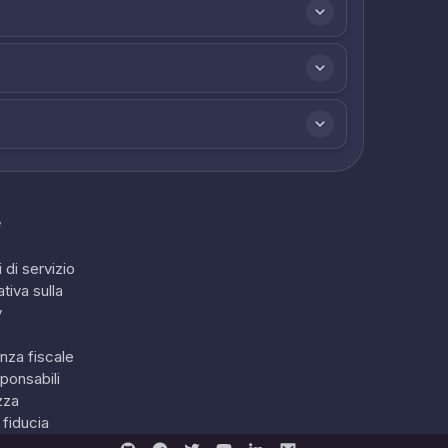
e
 di servizio
tiva sulla
y
nza fiscale
ponsabili
zza
 fiducia