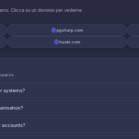
riamo. Clicca su un dominio per vederne
pgsharp.com
huobi.com
 реагire
ur systems?
ganisation?
 accounts?