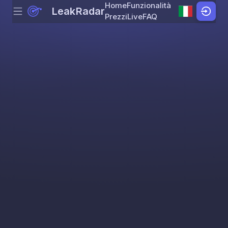
Home
Funzionalità
LeakRadar
Menu
Skip to content
Prezzi
Live
FAQ