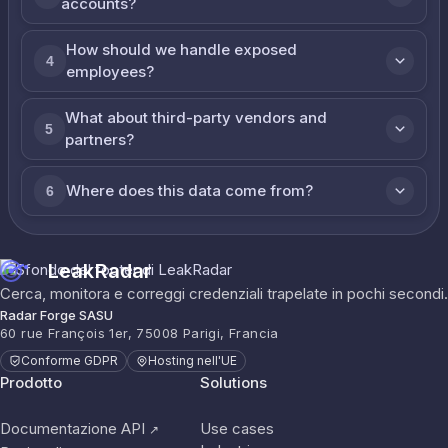
accounts?
How should we handle exposed
4
employees?
What about third-party vendors and
5
partners?
Where does this data come from?
6
LeakRadar
Cerca, monitora e correggi credenziali trapelate in pochi secondi.
Radar Forge SASU
60 rue François 1er, 75008 Parigi, Francia
Conforme GDPR
Hosting nell'UE
Prodotto
Solutions
Documentazione API
Use cases
↗