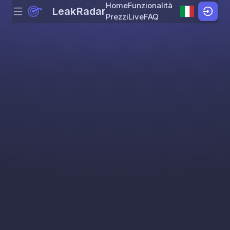
Home
Funzionalità
LeakRadar
Menu
Skip to content
Prezzi
Live
FAQ