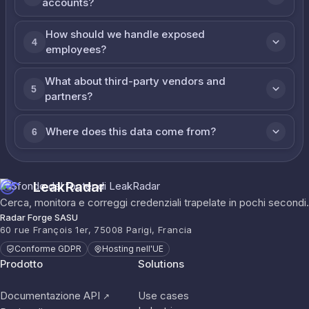
accounts?
How should we handle exposed
4
employees?
What about third-party vendors and
5
partners?
Where does this data come from?
6
LeakRadar
Cerca, monitora e correggi credenziali trapelate in pochi secondi.
Radar Forge SASU
60 rue François 1er, 75008 Parigi, Francia
Conforme GDPR
Hosting nell'UE
Prodotto
Solutions
Documentazione API
Use cases
↗