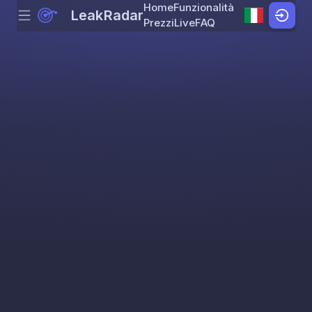
Home
Funzionalità
LeakRadar
Menu
Skip to content
Prezzi
Live
FAQ