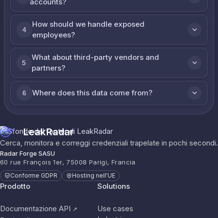
accounts?
How should we handle exposed
4
employees?
What about third-party vendors and
5
partners?
Where does this data come from?
6
LeakRadar
Cerca, monitora e correggi credenziali trapelate in pochi secondi.
Radar Forge SASU
60 rue François 1er, 75008 Parigi, Francia
Conforme GDPR
Hosting nell'UE
Prodotto
Solutions
Documentazione API
Use cases
↗