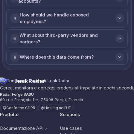
accounts?
How should we handle exposed
4
employees?
What about third-party vendors and
5
partners?
Where does this data come from?
6
LeakRadar
Cerca, monitora e correggi credenziali trapelate in pochi secondi.
Radar Forge SASU
60 rue François 1er, 75008 Parigi, Francia
Conforme GDPR
Hosting nell'UE
Prodotto
Solutions
Documentazione API
Use cases
↗