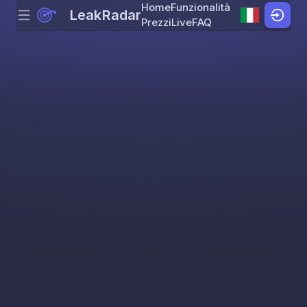
Home
Funzionalità
LeakRadar
Menu
Skip to content
Prezzi
Live
FAQ