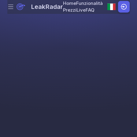
Home
Funzionalità
LeakRadar
Menu
Skip to content
Prezzi
Live
FAQ