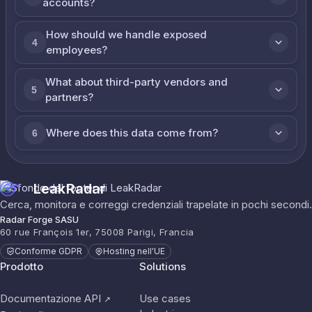
accounts?
How should we handle exposed
4
employees?
What about third-party vendors and
5
partners?
Where does this data come from?
6
LeakRadar
Cerca, monitora e correggi credenziali trapelate in pochi secondi.
Radar Forge SASU
60 rue François 1er, 75008 Parigi, Francia
Conforme GDPR
Hosting nell'UE
Prodotto
Solutions
Documentazione API
Use cases
↗