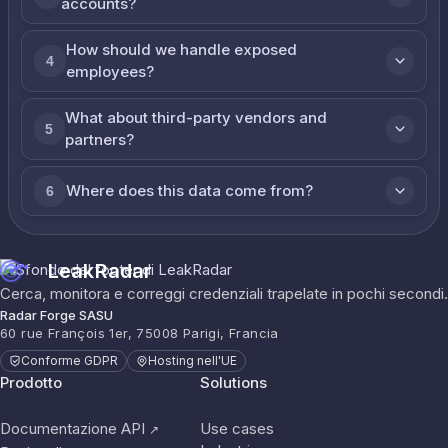
accounts?
How should we handle exposed
4
employees?
What about third-party vendors and
5
partners?
Where does this data come from?
6
LeakRadar
Cerca, monitora e correggi credenziali trapelate in pochi secondi.
Radar Forge SASU
60 rue François 1er, 75008 Parigi, Francia
Conforme GDPR
Hosting nell'UE
Prodotto
Solutions
Documentazione API
Use cases
↗