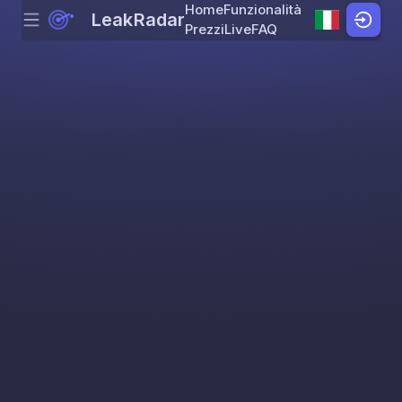
Home
Funzionalità
LeakRadar
Menu
Skip to content
Prezzi
Live
FAQ