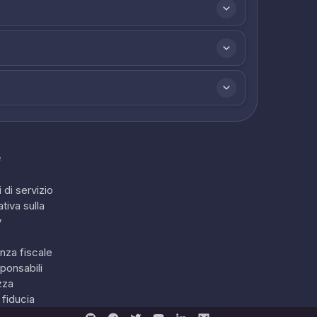
e
 di servizio
tiva sulla
y
nza fiscale
ponsabili
zza
 fiducia