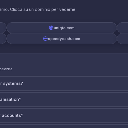
riamo. Clicca su un dominio per vederne
uniqlo.com
speedycash.com
 реагire
ur systems?
ganisation?
 accounts?