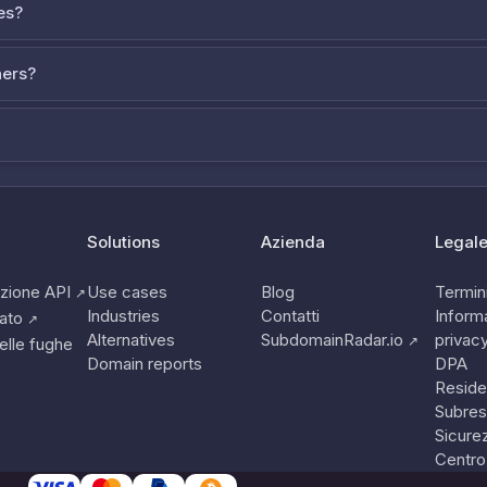
es?
ners?
Solutions
Azienda
Legal
zione API
Use cases
Blog
Termini
↗
Industries
Contatti
Informa
tato
↗
Alternatives
SubdomainRadar.io
privac
↗
elle fughe
Domain reports
DPA
Reside
Subres
Sicure
Centro