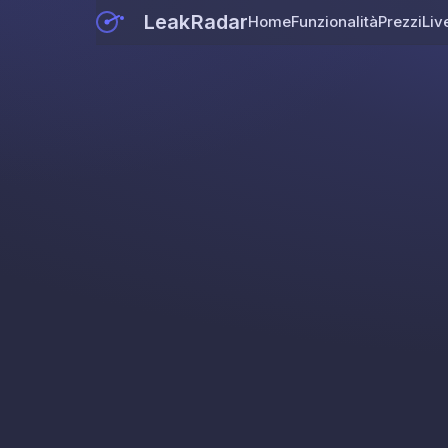
LeakRadar
Home
Funzionalità
Prezzi
Liv