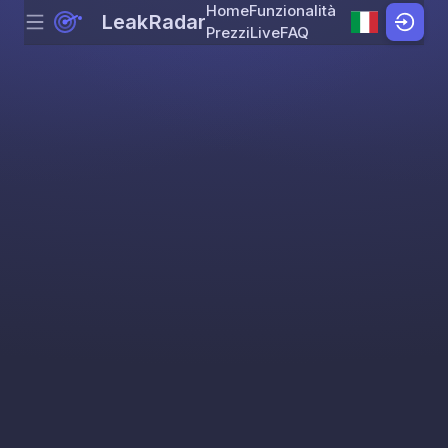
Home
Funzionalità
LeakRadar
Menu
Skip to content
Prezzi
Live
FAQ