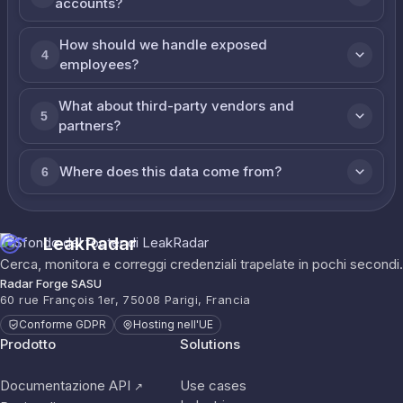
accounts?
How should we handle exposed
4
employees?
What about third-party vendors and
5
partners?
Where does this data come from?
6
LeakRadar
Cerca, monitora e correggi credenziali trapelate in pochi secondi.
Radar Forge SASU
60 rue François 1er, 75008 Parigi, Francia
Conforme GDPR
Hosting nell'UE
Prodotto
Solutions
Documentazione API
Use cases
↗