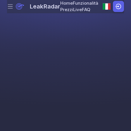
Home
Funzionalità
LeakRadar
Menu
Skip to content
Prezzi
Live
FAQ