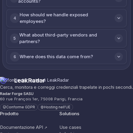
accounts?
How should we handle exposed
4
employees?
What about third-party vendors and
5
partners?
Where does this data come from?
6
LeakRadar
Cerca, monitora e correggi credenziali trapelate in pochi secondi.
Radar Forge SASU
60 rue François 1er, 75008 Parigi, Francia
Conforme GDPR
Hosting nell'UE
Prodotto
Solutions
Documentazione API
Use cases
↗