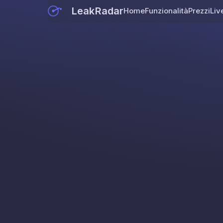
LeakRadar
Home
Funzionalità
Prezzi
Liv