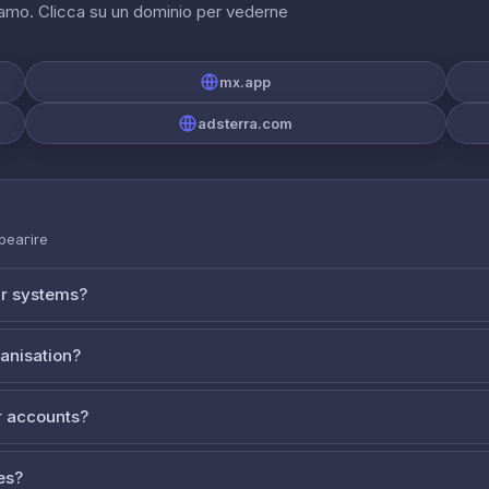
riamo. Clicca su un dominio per vederne
mx.app
adsterra.com
 реагire
ur systems?
ganisation?
 accounts?
es?