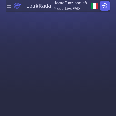
Home
Funzionalità
LeakRadar
Menu
Skip to content
Prezzi
Live
FAQ