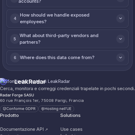
accounts?
How should we handle exposed
4
employees?
What about third-party vendors and
5
partners?
Where does this data come from?
6
LeakRadar
Cerca, monitora e correggi credenziali trapelate in pochi secondi.
Radar Forge SASU
60 rue François 1er, 75008 Parigi, Francia
Conforme GDPR
Hosting nell'UE
Prodotto
Solutions
Documentazione API
Use cases
↗