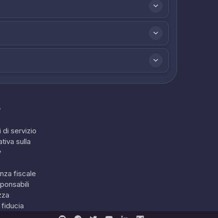
e
 di servizio
tiva sulla
y
nza fiscale
ponsabili
zza
 fiducia