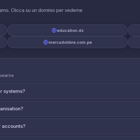
riamo. Clicca su un dominio per vederne
education.dz
mercadolibre.com.pe
 реагire
ur systems?
ganisation?
 accounts?