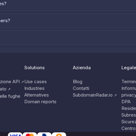
es?
ners?
Solutions
Azienda
Legal
zione API
Use cases
Blog
Termini
↗
Industries
Contatti
Informa
tato
↗
Alternatives
SubdomainRadar.io
privac
↗
elle fughe
Domain reports
DPA
Reside
Subres
Sicure
Centro