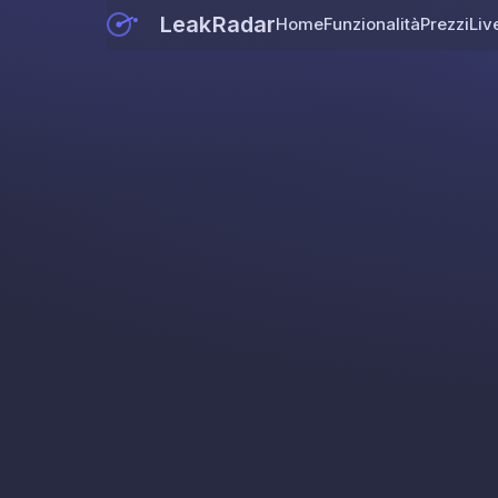
LeakRadar
Home
Funzionalità
Prezzi
Liv