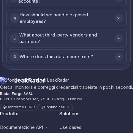
accounts?
How should we handle exposed
4
employees?
What about third-party vendors and
5
partners?
Where does this data come from?
6
LeakRadar
Cerca, monitora e correggi credenziali trapelate in pochi secondi.
Radar Forge SASU
60 rue François 1er, 75008 Parigi, Francia
Conforme GDPR
Hosting nell'UE
Prodotto
Solutions
Documentazione API
Use cases
↗