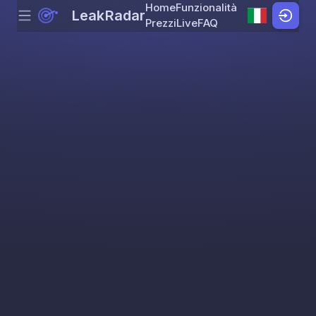
Home
Funzionalità
LeakRadar
Menu
Skip to content
Prezzi
Live
FAQ