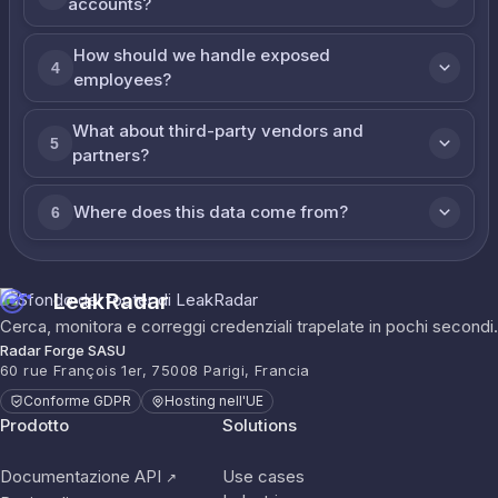
accounts?
How should we handle exposed
4
employees?
What about third-party vendors and
5
partners?
Where does this data come from?
6
LeakRadar
Cerca, monitora e correggi credenziali trapelate in pochi secondi.
Radar Forge SASU
60 rue François 1er, 75008 Parigi, Francia
Conforme GDPR
Hosting nell'UE
Prodotto
Solutions
Documentazione API
Use cases
↗