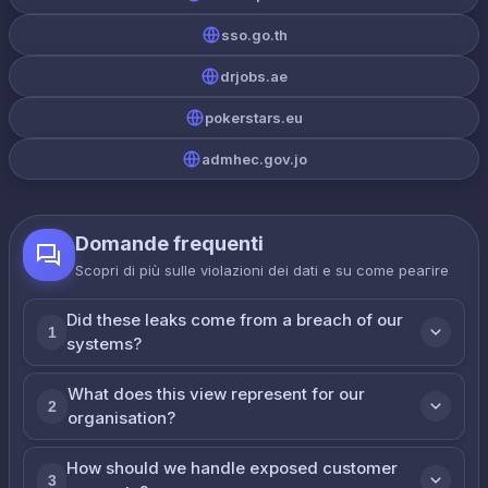
sso.go.th
drjobs.ae
pokerstars.eu
admhec.gov.jo
Domande frequenti
Scopri di più sulle violazioni dei dati e su come реагire
Did these leaks come from a breach of our
1
systems?
What does this view represent for our
2
organisation?
How should we handle exposed customer
3