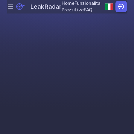
Home
Funzionalità
LeakRadar
Menu
Skip to content
Prezzi
Live
FAQ