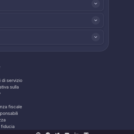
e
 di servizio
tiva sulla
y
nza fiscale
ponsabili
zza
 fiducia