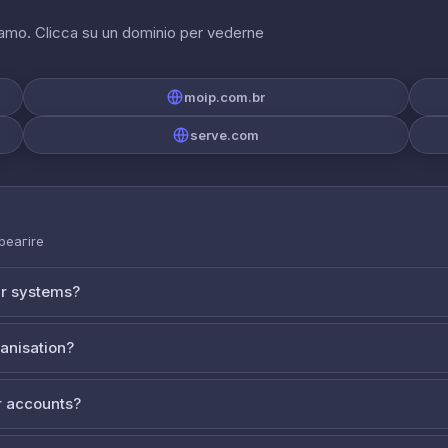
riamo. Clicca su un dominio per vederne
moip.com.br
serve.com
 реагire
ur systems?
ganisation?
 accounts?