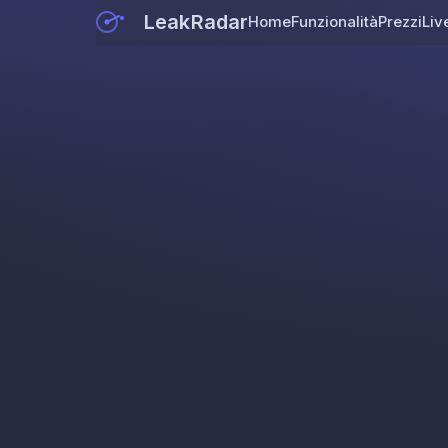
LeakRadar
Home
Funzionalità
Prezzi
Liv