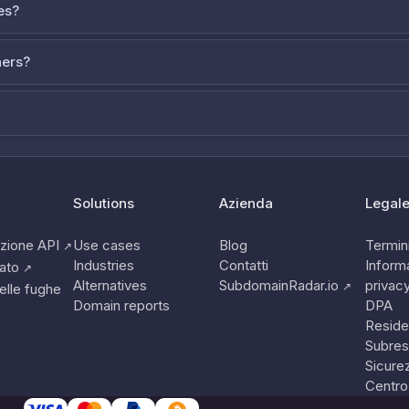
es?
ners?
Solutions
Azienda
Legal
zione API
Use cases
Blog
Termini
↗
Industries
Contatti
Informa
tato
↗
Alternatives
SubdomainRadar.io
privac
↗
elle fughe
Domain reports
DPA
Reside
Subres
Sicure
Centro