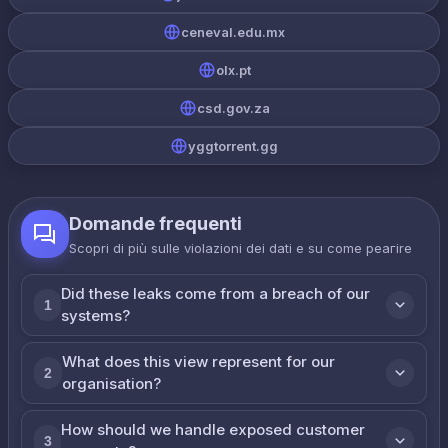
ceneval.edu.mx
olx.pt
csd.gov.za
yggtorrent.gg
Domande frequenti
Scopri di più sulle violazioni dei dati e su come реагire
Did these leaks come from a breach of our
1
systems?
What does this view represent for our
2
organisation?
How should we handle exposed customer
3