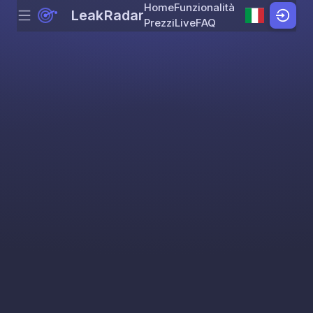
Home
Funzionalità
LeakRadar
Menu
Skip to content
Prezzi
Live
FAQ