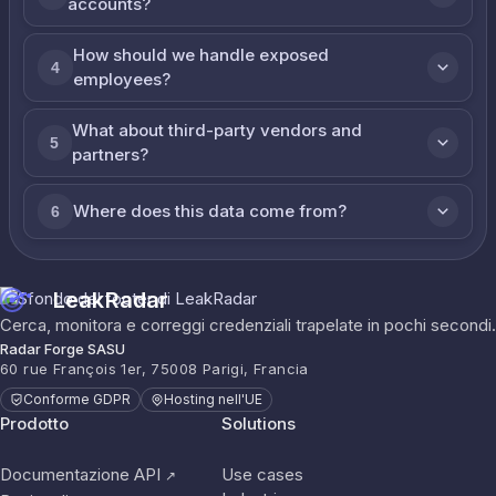
accounts?
How should we handle exposed
4
employees?
What about third-party vendors and
5
partners?
Where does this data come from?
6
LeakRadar
Cerca, monitora e correggi credenziali trapelate in pochi secondi.
Radar Forge SASU
60 rue François 1er, 75008 Parigi, Francia
Conforme GDPR
Hosting nell'UE
Prodotto
Solutions
Documentazione API
Use cases
↗