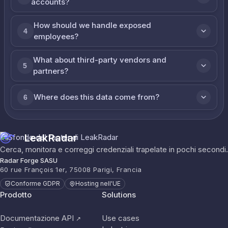
accounts?
How should we handle exposed
4
employees?
What about third-party vendors and
5
partners?
Where does this data come from?
6
LeakRadar
Cerca, monitora e correggi credenziali trapelate in pochi secondi.
Radar Forge SASU
60 rue François 1er, 75008 Parigi, Francia
Conforme GDPR
Hosting nell'UE
Prodotto
Solutions
Documentazione API
Use cases
↗