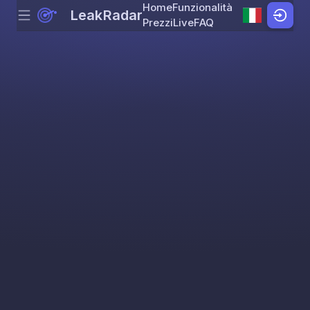
Home
Funzionalità
LeakRadar
Menu
Skip to content
Prezzi
Live
FAQ