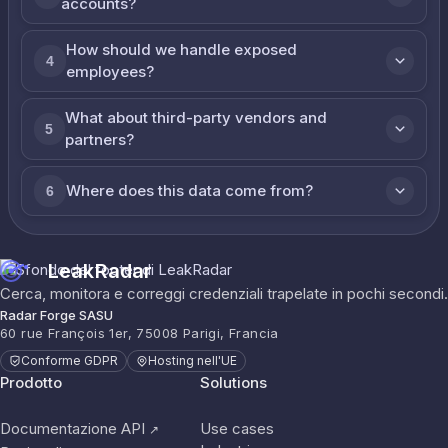
accounts?
How should we handle exposed
4
employees?
What about third-party vendors and
5
partners?
Where does this data come from?
6
LeakRadar
Cerca, monitora e correggi credenziali trapelate in pochi secondi.
Radar Forge SASU
60 rue François 1er, 75008 Parigi, Francia
Conforme GDPR
Hosting nell'UE
Prodotto
Solutions
Documentazione API
Use cases
↗