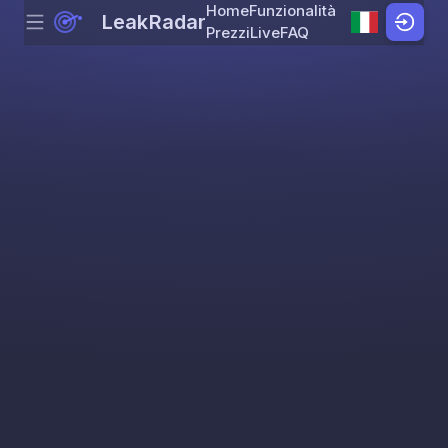
Home
Funzionalità
LeakRadar
Menu
Skip to content
Prezzi
Live
FAQ