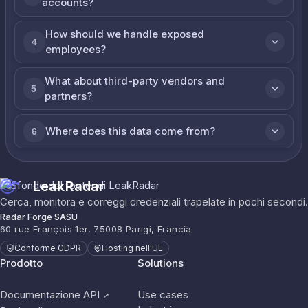
accounts?
How should we handle exposed
4
employees?
What about third-party vendors and
5
partners?
Where does this data come from?
6
LeakRadar
Cerca, monitora e correggi credenziali trapelate in pochi secondi.
Radar Forge SASU
60 rue François 1er, 75008 Parigi, Francia
Conforme GDPR
Hosting nell'UE
Prodotto
Solutions
Documentazione API
Use cases
↗