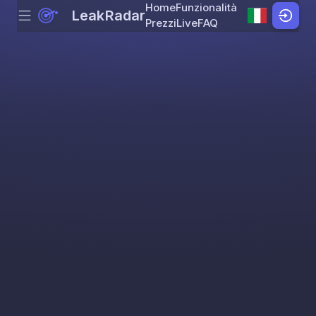
Home
Funzionalità
LeakRadar
Menu
Skip to content
Prezzi
Live
FAQ