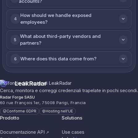
accounts?
How should we handle exposed
4
employees?
What about third-party vendors and
5
partners?
Where does this data come from?
6
LeakRadar
Cerca, monitora e correggi credenziali trapelate in pochi secondi.
Radar Forge SASU
60 rue François 1er, 75008 Parigi, Francia
Conforme GDPR
Hosting nell'UE
Prodotto
Solutions
Documentazione API
Use cases
↗