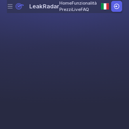
Home
Funzionalità
LeakRadar
Menu
Skip to content
Prezzi
Live
FAQ