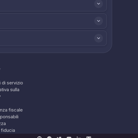
e
 di servizio
tiva sulla
y
nza fiscale
ponsabili
zza
 fiducia