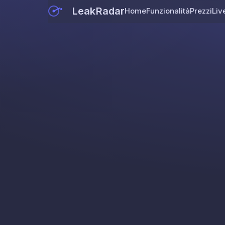
LeakRadar
Home
Funzionalità
Prezzi
Liv