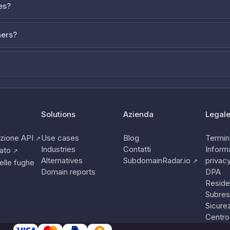
es?
ners?
Solutions
Azienda
Legal
zione API
Use cases
Blog
Termini
↗
Industries
Contatti
Informa
tato
↗
Alternatives
SubdomainRadar.io
privac
↗
elle fughe
Domain reports
DPA
Reside
Subres
Sicure
Centro