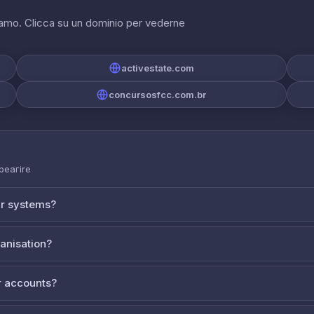
riamo. Clicca su un dominio per vederne
activestate.com
concursosfcc.com.br
 реагire
ur systems?
ganisation?
 accounts?