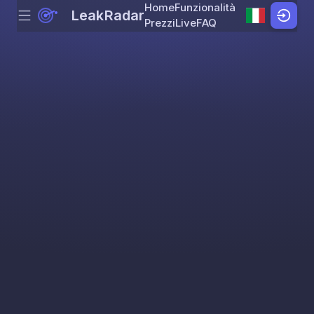
Home
Funzionalità
LeakRadar
Menu
Skip to content
Prezzi
Live
FAQ