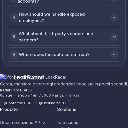
accounts?
How should we handle exposed
4
employees?
What about third-party vendors and
5
partners?
Where does this data come from?
6
LeakRadar
Cerca, monitora e correggi credenziali trapelate in pochi secondi.
Radar Forge SASU
60 rue François 1er, 75008 Parigi, Francia
Conforme GDPR
Hosting nell'UE
Prodotto
Solutions
Documentazione API
Use cases
↗