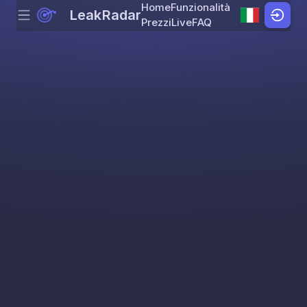
Home
Funzionalità
LeakRadar
Menu
Skip to content
Prezzi
Live
FAQ