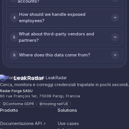
accounts?
How should we handle exposed
4
employees?
What about third-party vendors and
5
partners?
Where does this data come from?
6
LeakRadar
Cerca, monitora e correggi credenziali trapelate in pochi secondi.
Radar Forge SASU
60 rue François 1er, 75008 Parigi, Francia
Conforme GDPR
Hosting nell'UE
Prodotto
Solutions
Documentazione API
Use cases
↗