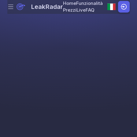
Home
Funzionalità
LeakRadar
Menu
Skip to content
Prezzi
Live
FAQ