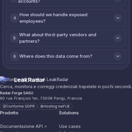
accounts?
How should we handle exposed
4
employees?
What about third-party vendors and
5
partners?
Where does this data come from?
6
LeakRadar
Cerca, monitora e correggi credenziali trapelate in pochi secondi.
Radar Forge SASU
60 rue François 1er, 75008 Parigi, Francia
Conforme GDPR
Hosting nell'UE
Prodotto
Solutions
Documentazione API
Use cases
↗