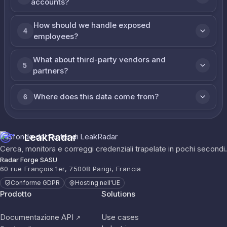
accounts?
How should we handle exposed
4
employees?
What about third-party vendors and
5
partners?
Where does this data come from?
6
LeakRadar
Cerca, monitora e correggi credenziali trapelate in pochi secondi.
Radar Forge SASU
60 rue François 1er, 75008 Parigi, Francia
Conforme GDPR
Hosting nell'UE
Prodotto
Solutions
Documentazione API
Use cases
↗