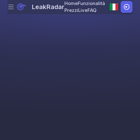
Home
Funzionalità
LeakRadar
Menu
Skip to content
Prezzi
Live
FAQ