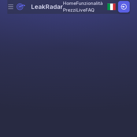
Home
Funzionalità
LeakRadar
Menu
Skip to content
Prezzi
Live
FAQ