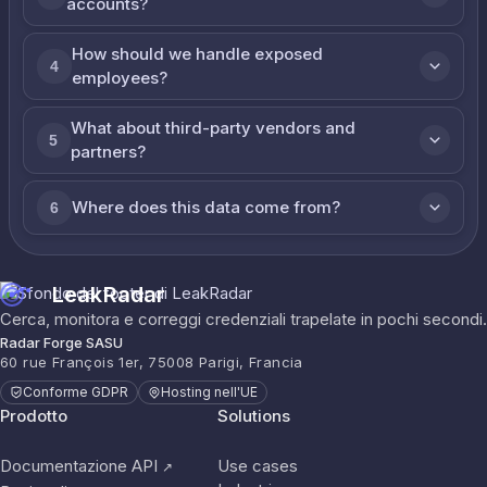
accounts?
How should we handle exposed
4
employees?
What about third-party vendors and
5
partners?
Where does this data come from?
6
LeakRadar
Cerca, monitora e correggi credenziali trapelate in pochi secondi.
Radar Forge SASU
60 rue François 1er, 75008 Parigi, Francia
Conforme GDPR
Hosting nell'UE
Prodotto
Solutions
Documentazione API
Use cases
↗