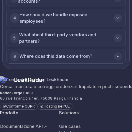
accounts?
How should we handle exposed
4
employees?
What about third-party vendors and
5
partners?
Where does this data come from?
6
LeakRadar
Cerca, monitora e correggi credenziali trapelate in pochi secondi.
Radar Forge SASU
60 rue François 1er, 75008 Parigi, Francia
Conforme GDPR
Hosting nell'UE
Prodotto
Solutions
Documentazione API
Use cases
↗