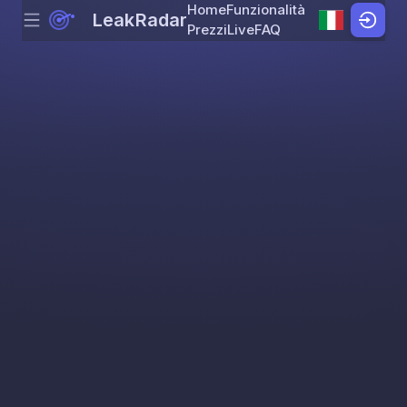
Home
Funzionalità
LeakRadar
Menu
Skip to content
Prezzi
Live
FAQ