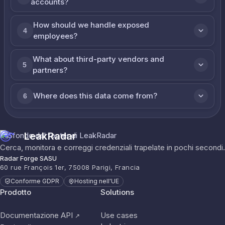
accounts?
How should we handle exposed
4
employees?
What about third-party vendors and
5
partners?
Where does this data come from?
6
LeakRadar
Cerca, monitora e correggi credenziali trapelate in pochi secondi.
Radar Forge SASU
60 rue François 1er, 75008 Parigi, Francia
Conforme GDPR
Hosting nell'UE
Prodotto
Solutions
Documentazione API
Use cases
↗