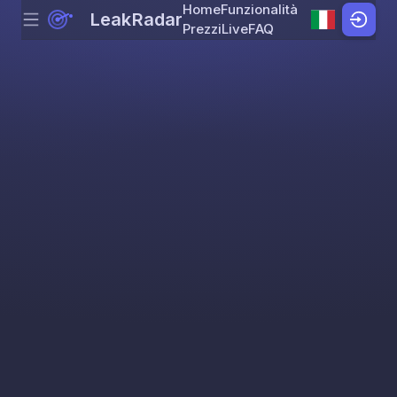
Home
Funzionalità
LeakRadar
Menu
Skip to content
Prezzi
Live
FAQ