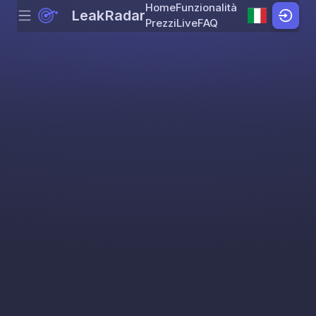
Home
Funzionalità
LeakRadar
Menu
Skip to content
Prezzi
Live
FAQ