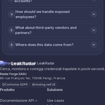
accounts?
How should we handle exposed
4
employees?
What about third-party vendors and
5
partners?
Where does this data come from?
6
LeakRadar
Cerca, monitora e correggi credenziali trapelate in pochi secondi.
Radar Forge SASU
60 rue François 1er, 75008 Parigi, Francia
Conforme GDPR
Hosting nell'UE
Prodotto
Solutions
Documentazione API
Use cases
↗