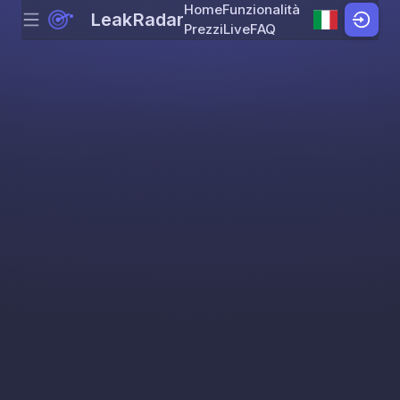
Home
Funzionalità
LeakRadar
Menu
Skip to content
Prezzi
Live
FAQ