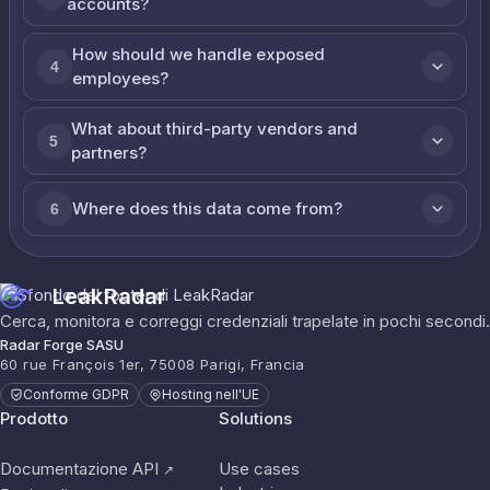
accounts?
How should we handle exposed
4
employees?
What about third-party vendors and
5
partners?
Where does this data come from?
6
LeakRadar
Cerca, monitora e correggi credenziali trapelate in pochi secondi.
Radar Forge SASU
60 rue François 1er, 75008 Parigi, Francia
Conforme GDPR
Hosting nell'UE
Prodotto
Solutions
Documentazione API
Use cases
↗