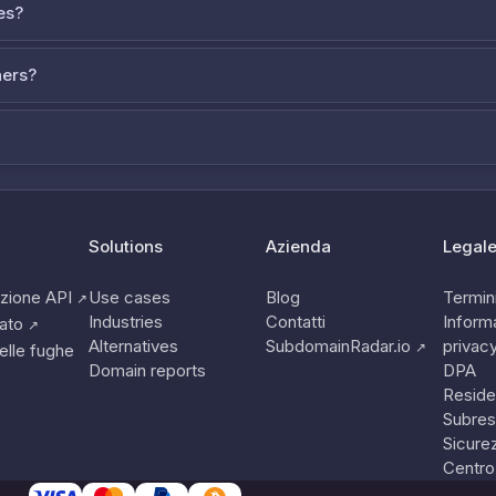
es?
ners?
Solutions
Azienda
Legal
zione API
Use cases
Blog
Termini
↗
Industries
Contatti
Informa
tato
↗
Alternatives
SubdomainRadar.io
privac
↗
elle fughe
Domain reports
DPA
Reside
Subres
Sicure
Centro