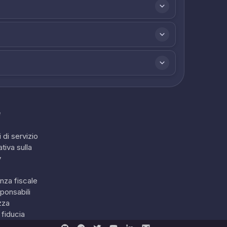
e
 di servizio
tiva sulla
y
nza fiscale
ponsabili
zza
 fiducia