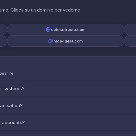
riamo. Clicca su un dominio per vederne
cetesdirecto.com
nicequest.com
 реагire
ur systems?
ganisation?
 accounts?