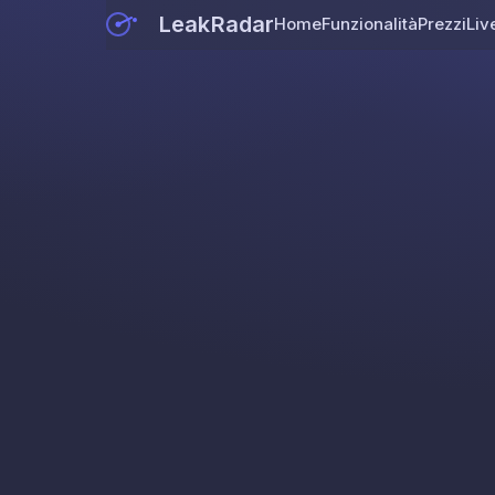
LeakRadar
Home
Funzionalità
Prezzi
Liv