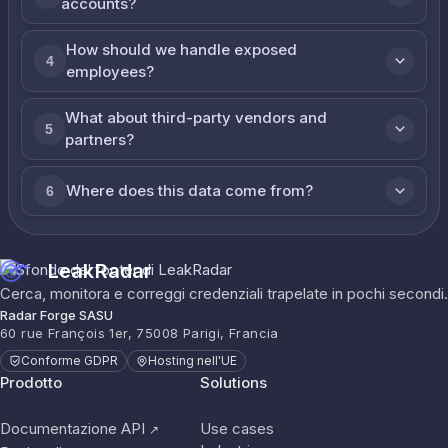
accounts?
How should we handle exposed
4
employees?
What about third-party vendors and
5
partners?
Where does this data come from?
6
LeakRadar
Cerca, monitora e correggi credenziali trapelate in pochi secondi.
Radar Forge SASU
60 rue François 1er, 75008 Parigi, Francia
Conforme GDPR
Hosting nell'UE
Prodotto
Solutions
Documentazione API
Use cases
↗