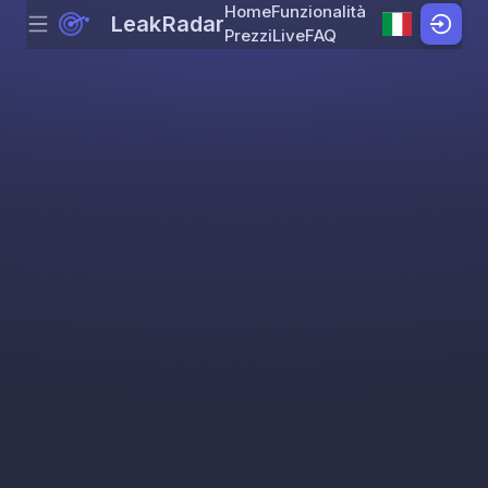
Home
Funzionalità
LeakRadar
Menu
Skip to content
Prezzi
Live
FAQ