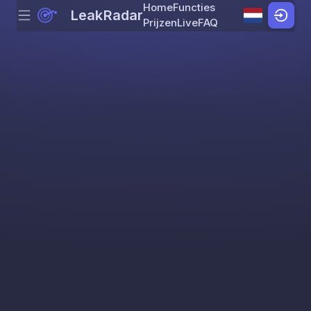
Home
Functies
LeakRadar
Menu
Skip to content
Prijzen
Live
FAQ