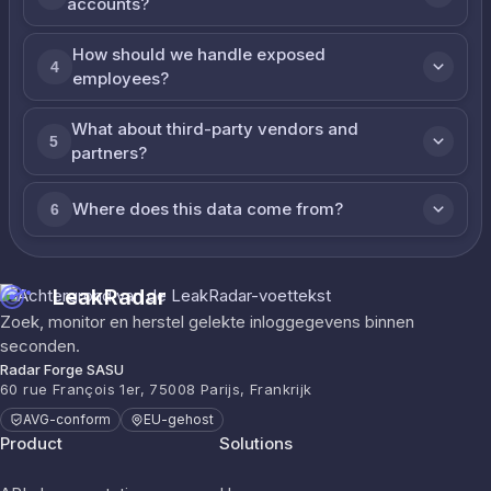
accounts?
How should we handle exposed
4
employees?
What about third-party vendors and
5
partners?
Where does this data come from?
6
LeakRadar
Zoek, monitor en herstel gelekte inloggegevens binnen
seconden.
Radar Forge SASU
60 rue François 1er, 75008 Parijs, Frankrijk
AVG-conform
EU-gehost
Product
Solutions