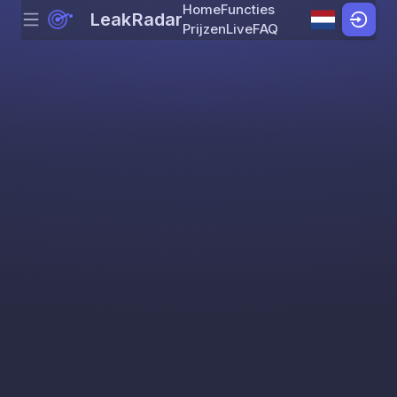
Home
Functies
LeakRadar
Menu
Skip to content
Prijzen
Live
FAQ