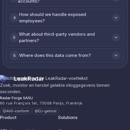
accounts?
How should we handle exposed
4
employees?
What about third-party vendors and
5
partners?
Where does this data come from?
6
LeakRadar
Zoek, monitor en herstel gelekte inloggegevens binnen
seconden.
Radar Forge SASU
60 rue François 1er, 75008 Parijs, Frankrijk
AVG-conform
EU-gehost
Product
Solutions