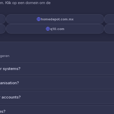
gen. Klik op een domein om de
homedepot.com.mx
q10.com
ageren
ur systems?
ganisation?
 accounts?
es?