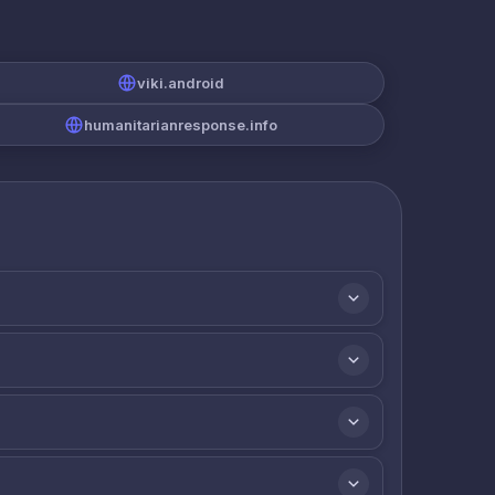
viki.android
humanitarianresponse.info