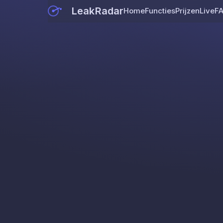
LeakRadar
Home
Functies
Prijzen
Live
F