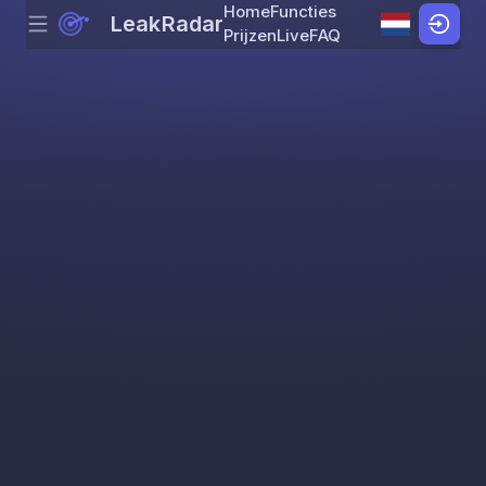
Home
Functies
LeakRadar
Menu
Skip to content
Prijzen
Live
FAQ