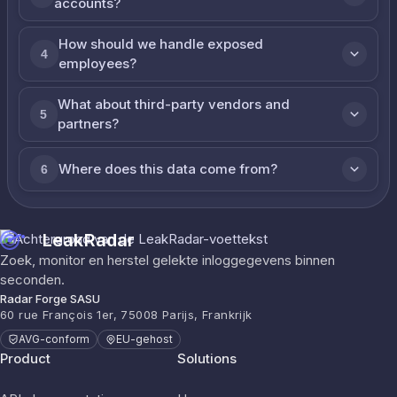
accounts?
How should we handle exposed
4
employees?
What about third-party vendors and
5
partners?
Where does this data come from?
6
LeakRadar
Zoek, monitor en herstel gelekte inloggegevens binnen
seconden.
Radar Forge SASU
60 rue François 1er, 75008 Parijs, Frankrijk
AVG-conform
EU-gehost
Product
Solutions