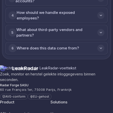
accounts?
How should we handle exposed
4
employees?
What about third-party vendors and
5
partners?
Where does this data come from?
6
LeakRadar
Zoek, monitor en herstel gelekte inloggegevens binnen
seconden.
Radar Forge SASU
60 rue François 1er, 75008 Parijs, Frankrijk
AVG-conform
EU-gehost
Product
Solutions