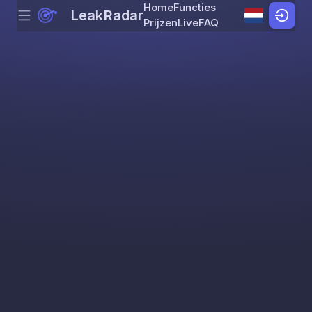
Home
Functies
LeakRadar
Menu
Skip to content
Prijzen
Live
FAQ