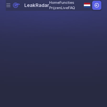
Home
Functies
LeakRadar
Menu
Skip to content
Prijzen
Live
FAQ