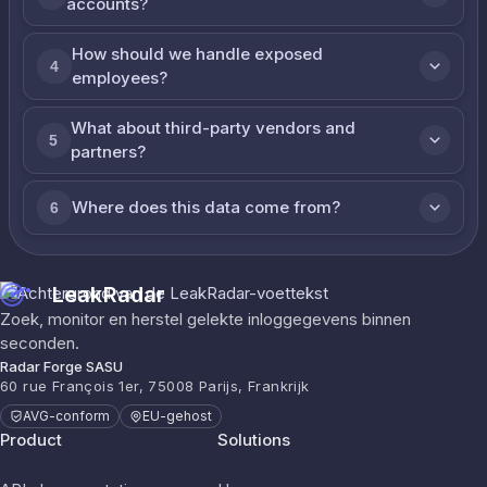
accounts?
How should we handle exposed
4
employees?
What about third-party vendors and
5
partners?
Where does this data come from?
6
LeakRadar
Zoek, monitor en herstel gelekte inloggegevens binnen
seconden.
Radar Forge SASU
60 rue François 1er, 75008 Parijs, Frankrijk
AVG-conform
EU-gehost
Product
Solutions