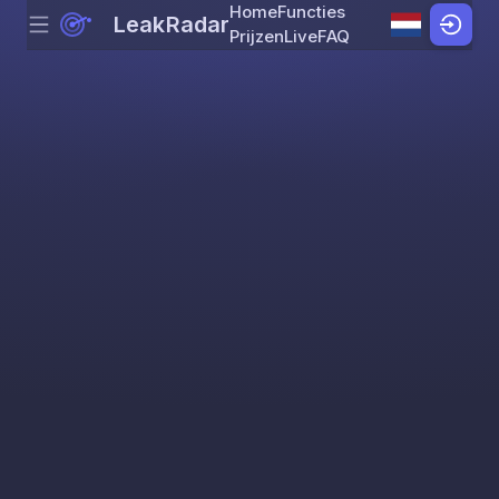
Home
Functies
LeakRadar
Menu
Skip to content
Prijzen
Live
FAQ