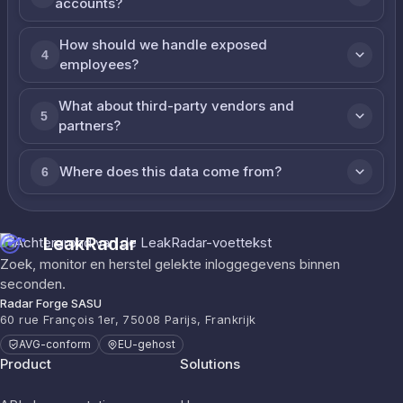
accounts?
How should we handle exposed
4
employees?
What about third-party vendors and
5
partners?
Where does this data come from?
6
LeakRadar
Zoek, monitor en herstel gelekte inloggegevens binnen
seconden.
Radar Forge SASU
60 rue François 1er, 75008 Parijs, Frankrijk
AVG-conform
EU-gehost
Product
Solutions