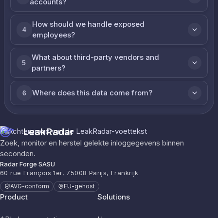
accounts?
How should we handle exposed
4
employees?
What about third-party vendors and
5
partners?
Where does this data come from?
6
LeakRadar
Zoek, monitor en herstel gelekte inloggegevens binnen
seconden.
Radar Forge SASU
60 rue François 1er, 75008 Parijs, Frankrijk
AVG-conform
EU-gehost
Product
Solutions