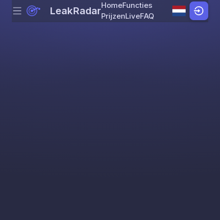
Home
Functies
LeakRadar
Menu
Skip to content
Prijzen
Live
FAQ