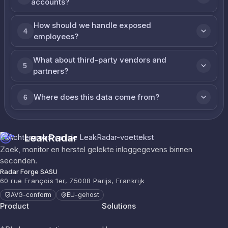
accounts?
How should we handle exposed
4
employees?
What about third-party vendors and
5
partners?
Where does this data come from?
6
LeakRadar
Zoek, monitor en herstel gelekte inloggegevens binnen
seconden.
Radar Forge SASU
60 rue François 1er, 75008 Parijs, Frankrijk
AVG-conform
EU-gehost
Product
Solutions