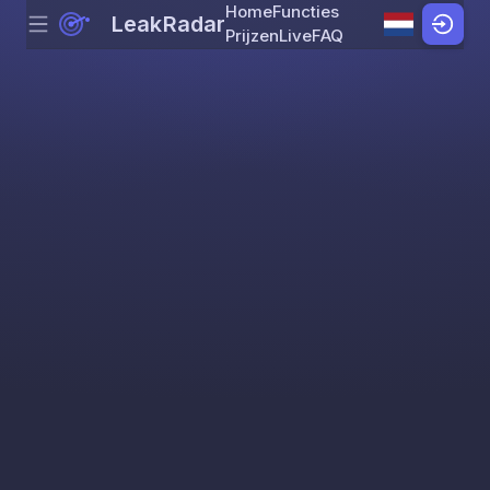
Home
Functies
LeakRadar
Menu
Skip to content
Prijzen
Live
FAQ