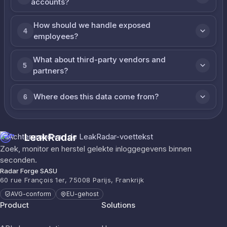
accounts?
How should we handle exposed
4
employees?
What about third-party vendors and
5
partners?
Where does this data come from?
6
LeakRadar
Zoek, monitor en herstel gelekte inloggegevens binnen
seconden.
Radar Forge SASU
60 rue François 1er, 75008 Parijs, Frankrijk
AVG-conform
EU-gehost
Product
Solutions