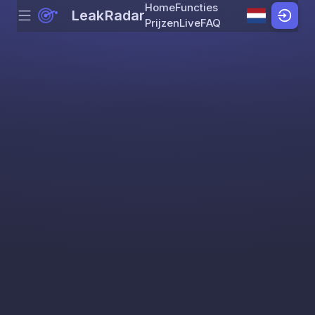
Home
Functies
LeakRadar
Menu
Skip to content
Prijzen
Live
FAQ