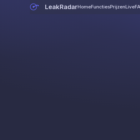
LeakRadar
Home
Functies
Prijzen
Live
F