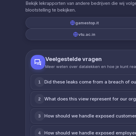
Bekijk lekrapporten van andere bedrijven die wij vol
blootstelling te bekijken.
gamestop.it
vtu.ac.in
Veelgestelde vragen
Meer weten over datalekken en hoe je kunt re
Did these leaks come from a breach of o
1
What does this view represent for our or
2
How should we handle exposed customer
3
How should we handle exposed employe
4