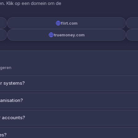
gen. Klik op een domein om de
flirt.com
truemoney.com
ageren
ur systems?
ganisation?
 accounts?
es?