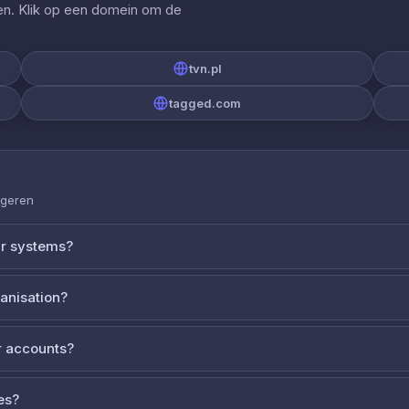
gen. Klik op een domein om de
tvn.pl
tagged.com
ageren
ur systems?
ganisation?
 accounts?
es?