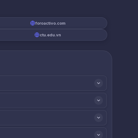
foroactivo.com
ctu.edu.vn