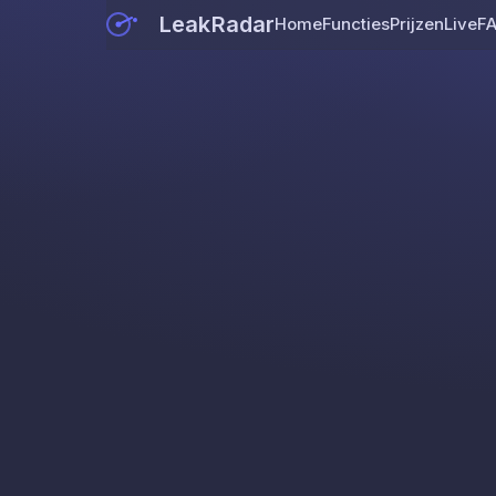
LeakRadar
Home
Functies
Prijzen
Live
F