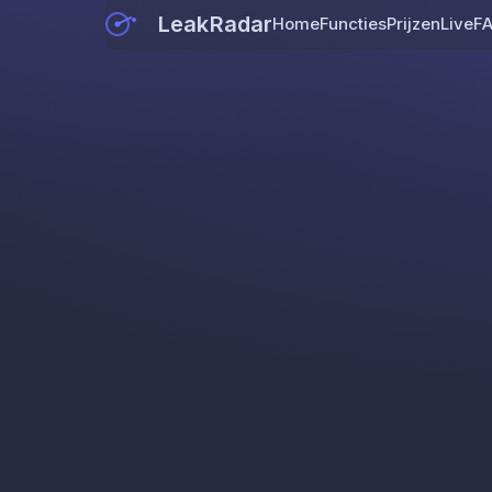
LeakRadar
Home
Functies
Prijzen
Live
F