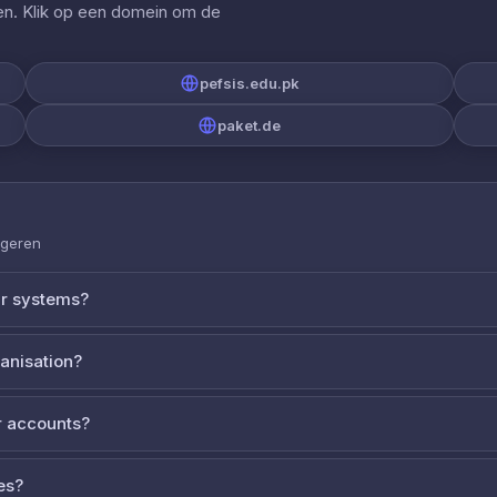
gen. Klik op een domein om de
pefsis.edu.pk
paket.de
ageren
ur systems?
ganisation?
 accounts?
es?