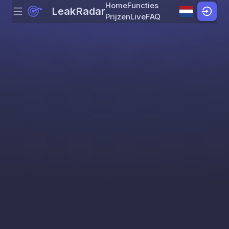
Home
Functies
LeakRadar
Menu
Skip to content
Prijzen
Live
FAQ