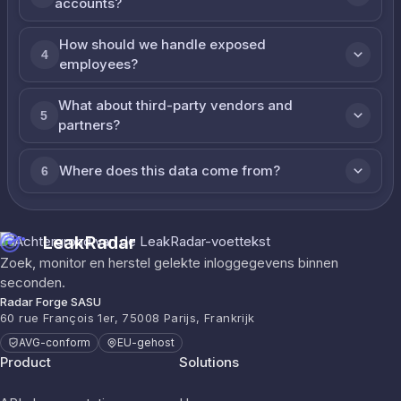
accounts?
How should we handle exposed
4
employees?
What about third-party vendors and
5
partners?
Where does this data come from?
6
LeakRadar
Zoek, monitor en herstel gelekte inloggegevens binnen
seconden.
Radar Forge SASU
60 rue François 1er, 75008 Parijs, Frankrijk
AVG-conform
EU-gehost
Product
Solutions