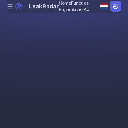
Home
Functies
LeakRadar
Menu
Skip to content
Prijzen
Live
FAQ