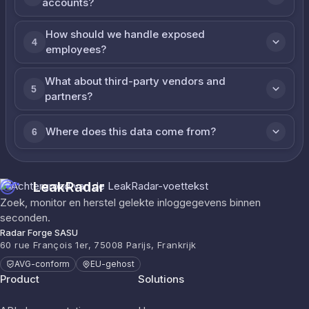
accounts?
How should we handle exposed
4
employees?
What about third-party vendors and
5
partners?
Where does this data come from?
6
LeakRadar
Zoek, monitor en herstel gelekte inloggegevens binnen
seconden.
Radar Forge SASU
60 rue François 1er, 75008 Parijs, Frankrijk
AVG-conform
EU-gehost
Product
Solutions